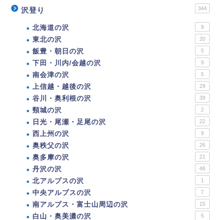
344
沢登り
北海道の沢
9
東北の沢
20
飯豊・朝日の沢
5
下田・川内/会越の沢
9
南会津の沢
5
上信越・越後の沢
29
谷川・奥利根の沢
39
頸城の沢
2
日光・尾瀬・足尾の沢
22
西上州の沢
9
奥秩父の沢
26
奥多摩の沢
21
丹沢の沢
48
北アルプスの沢
1
中央アルプスの沢
7
南アルプス・富士山周辺の沢
15
白山・奥美濃の沢
5