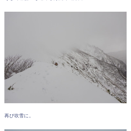
再び吹雪に。