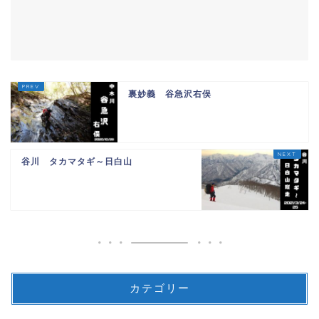
裏妙義 谷急沢右俣
谷川 タカマタギ～日白山
カテゴリー