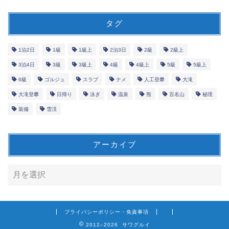
タグ
1泊2日
1級
1級上
2泊3日
2級
2級上
3泊4日
3級
3級上
4級
4級上
5級
5級上
6級
ゴルジュ
スラブ
ナメ
人工登攀
大滝
大滝登攀
日帰り
泳ぎ
温泉
熊
百名山
秘境
装備
雪渓
アーカイブ
プライバシーポリシー・免責事項
2012–2026 サワグルイ