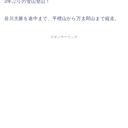
3年ぶりの雪山登山！
谷川主脈を途中まで、平標山から万太郎山まで縦走。
スポンサーリンク