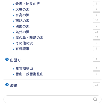
鈴鹿・比良の沢
9
大峰の沢
2
台高の沢
6
南紀の沢
10
四国の沢
7
九州の沢
13
屋久島・離島の沢
17
その他の沢
6
有料記事
6
9
山登り
無雪期登山
1
雪山・残雪期登山
8
12
装備