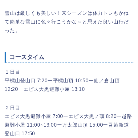
雪山は厳しくも美しい！来シーズンは体力トレもかね
て簡単な雪山に色々行こうかな～と思えた良い山行だ
った。
コースタイム
１日目
平標山登山口 7:20ー平標山頂 10:50ー仙ノ倉山頂
12:20ーエビス大黒避難小屋 13:10
２日目
エビス大黒避難小屋 7:00ーエビス大黒ノ頭 8:20ー越路
避難小屋 11:00~13:00ー万太郎山頂 15:00ー吾策新道
登山口 17:50