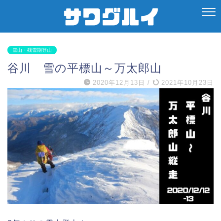
雪山・残雪期登山
谷川 雪の平標山～万太郎山
2020年12月13日
/
2021年10月23日