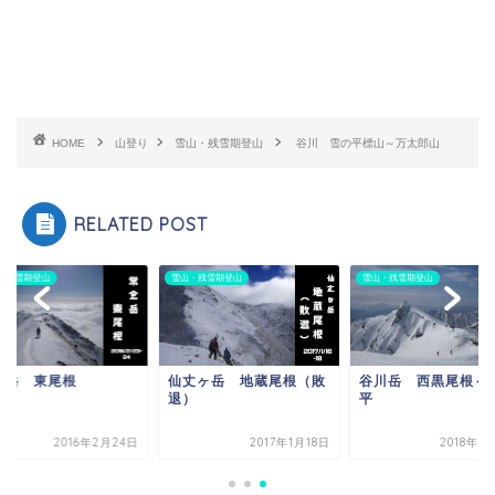
HOME
山登り
雪山・残雪期登山
谷川 雪の平標山～万太郎山
RELATED POST
・残雪期登山
雪山・残雪期登山
雪山・残雪期登山
念岳 東尾根
仙丈ヶ岳 地蔵尾根（敗
谷川岳 西黒尾根～
退）
平
2016年2月24日
2017年1月18日
2018年3