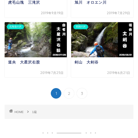
虎毛山塊 三滝沢
旭川 オロエン川
2019年9月19日
2019年7月29日
北海道の沢
四国の沢
道央 大星沢右股
剣山 大剣谷
2019年7月25日
2019年6月21日
1
2
3
HOME
1級