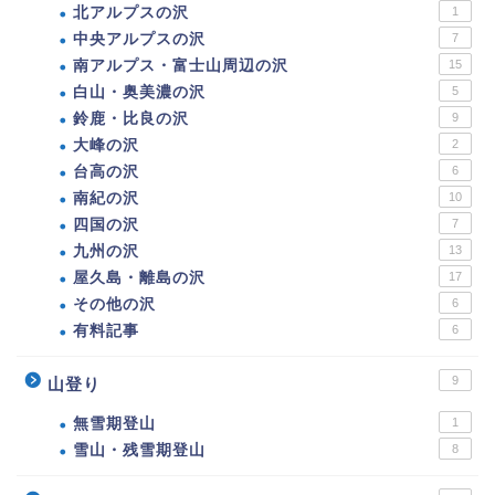
北アルプスの沢
1
中央アルプスの沢
7
南アルプス・富士山周辺の沢
15
白山・奥美濃の沢
5
鈴鹿・比良の沢
9
大峰の沢
2
台高の沢
6
南紀の沢
10
四国の沢
7
九州の沢
13
屋久島・離島の沢
17
その他の沢
6
有料記事
6
9
山登り
無雪期登山
1
雪山・残雪期登山
8