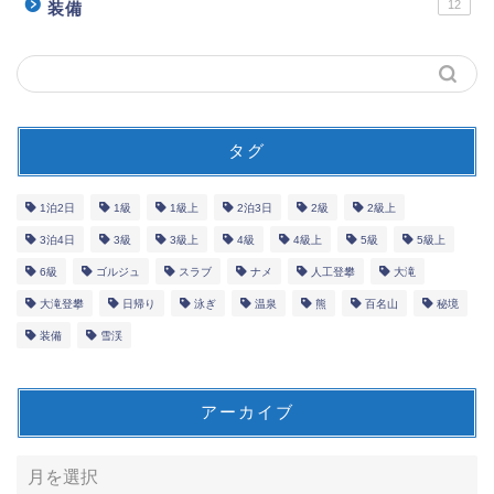
12
装備
タグ
1泊2日
1級
1級上
2泊3日
2級
2級上
3泊4日
3級
3級上
4級
4級上
5級
5級上
6級
ゴルジュ
スラブ
ナメ
人工登攀
大滝
大滝登攀
日帰り
泳ぎ
温泉
熊
百名山
秘境
装備
雪渓
アーカイブ