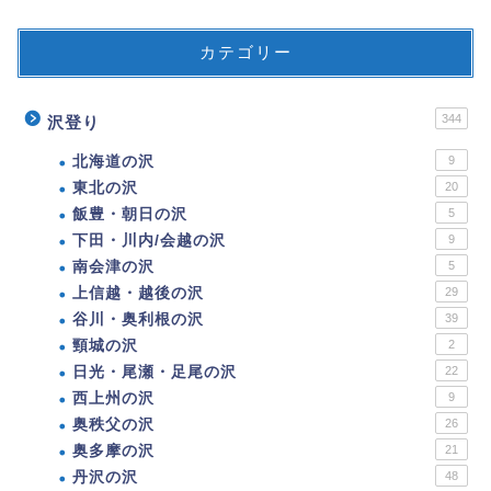
カテゴリー
344
沢登り
北海道の沢
9
東北の沢
20
飯豊・朝日の沢
5
下田・川内/会越の沢
9
南会津の沢
5
上信越・越後の沢
29
谷川・奥利根の沢
39
頸城の沢
2
日光・尾瀬・足尾の沢
22
西上州の沢
9
奥秩父の沢
26
奥多摩の沢
21
丹沢の沢
48