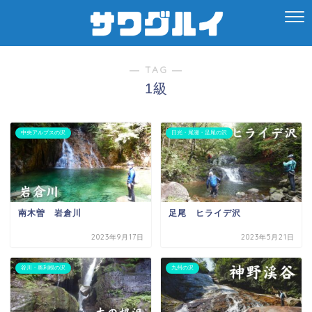
― TAG ―
1級
中央アルプスの沢
日光・尾瀬・足尾の沢
南木曽 岩倉川
足尾 ヒライデ沢
2023年9月17日
2023年5月21日
谷川・奥利根の沢
九州の沢