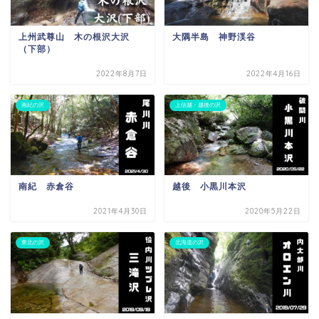
上州武尊山 木の根沢大沢
大隅半島 神野渓谷
（下部）
2022年8月7日
2022年4月16日
南紀の沢
上信越・越後の沢
南紀 赤倉谷
越後 小黒川本沢
2021年4月30日
2020年5月22日
東北の沢
北海道の沢