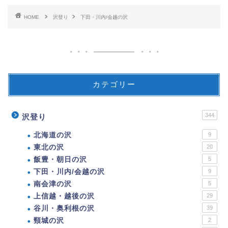
HOME
沢登り
下田・川内/会越の沢
カテゴリー
344
沢登り
北海道の沢
9
東北の沢
20
飯豊・朝日の沢
5
下田・川内/会越の沢
9
南会津の沢
5
上信越・越後の沢
29
谷川・奥利根の沢
39
頸城の沢
2