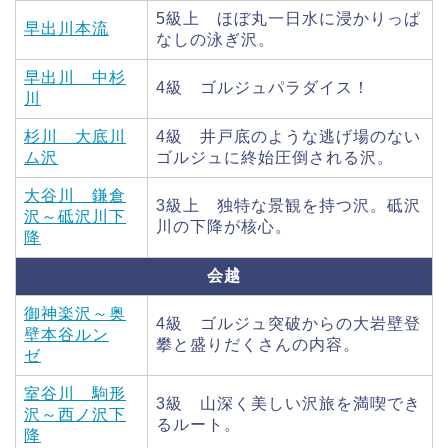
5級上 ほぼ丸一日水に浸かりっぱ
早出川本流
なしの泳ぎ沢。
早出川 中杉
4級 ゴルジュパラダイス！
川
杉川 大底川
4級 井戸底のような逃げ場のない
ム沢
ゴルジュに終始圧倒される沢。
大谷川 鎌倉
3級上 独特な景観を持つ沢。砥沢
沢～砥沢川下
川の下降が核心。
降
会越
御神楽沢～奥
4級 ゴルジュ突破からの大岩壁登
壁本谷ルン
攀と盛りだくさんの内容。
ゼ
室谷川 駒形
3級 山深く美しい沢旅を満喫でき
沢～西ノ沢下
るルート。
降