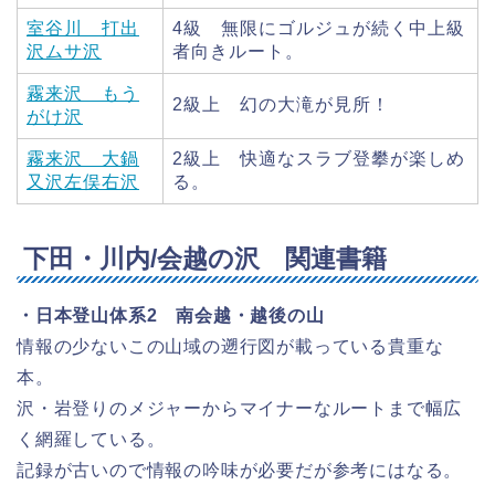
室谷川 打出
4級 無限にゴルジュが続く中上級
沢ムサ沢
者向きルート。
霧来沢 もう
2級上 幻の大滝が見所！
がけ沢
霧来沢 大鍋
2級上 快適なスラブ登攀が楽しめ
又沢左俣右沢
る。
下田・川内/会越の沢 関連書籍
・日本登山体系2 南会越・越後の山
情報の少ないこの山域の遡行図が載っている貴重な
本。
沢・岩登りのメジャーからマイナーなルートまで幅広
く網羅している。
記録が古いので情報の吟味が必要だが参考にはなる。