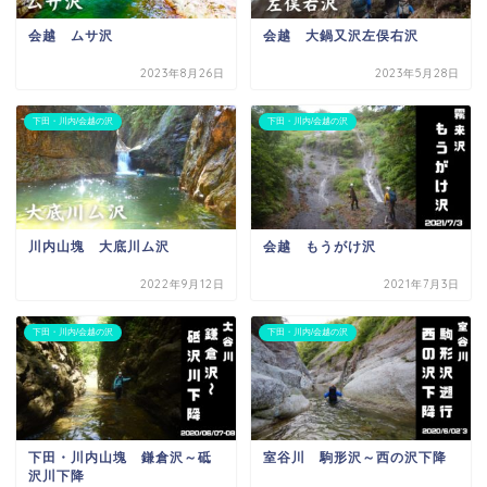
会越 ムサ沢
会越 大鍋又沢左俣右沢
2023年8月26日
2023年5月28日
下田・川内/会越の沢
下田・川内/会越の沢
川内山塊 大底川ム沢
会越 もうがけ沢
2022年9月12日
2021年7月3日
下田・川内/会越の沢
下田・川内/会越の沢
下田・川内山塊 鎌倉沢～砥
室谷川 駒形沢～西の沢下降
沢川下降