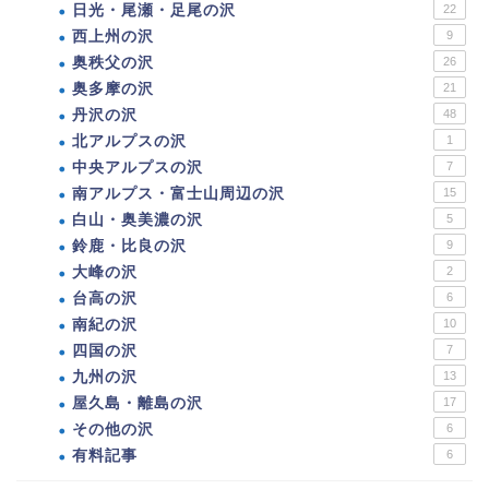
日光・尾瀬・足尾の沢
22
西上州の沢
9
奥秩父の沢
26
奥多摩の沢
21
丹沢の沢
48
北アルプスの沢
1
中央アルプスの沢
7
南アルプス・富士山周辺の沢
15
白山・奥美濃の沢
5
鈴鹿・比良の沢
9
大峰の沢
2
台高の沢
6
南紀の沢
10
四国の沢
7
九州の沢
13
屋久島・離島の沢
17
その他の沢
6
有料記事
6