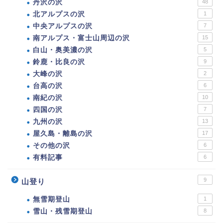
丹沢の沢
48
北アルプスの沢
1
中央アルプスの沢
7
南アルプス・富士山周辺の沢
15
白山・奥美濃の沢
5
鈴鹿・比良の沢
9
大峰の沢
2
台高の沢
6
南紀の沢
10
四国の沢
7
九州の沢
13
屋久島・離島の沢
17
その他の沢
6
有料記事
6
9
山登り
無雪期登山
1
雪山・残雪期登山
8