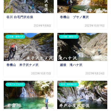
谷川 白毛門沢右俣
巻機山 ブサノ裏沢
2024年9月8日
2023年10月19日
上信越・越後の沢
上信越・越後の沢
巻機山 米子沢ナメ沢
越後 滝ハナ沢
2023年10月13日
2023年9月24日
中央アルプスの沢
谷川・奥利根の沢