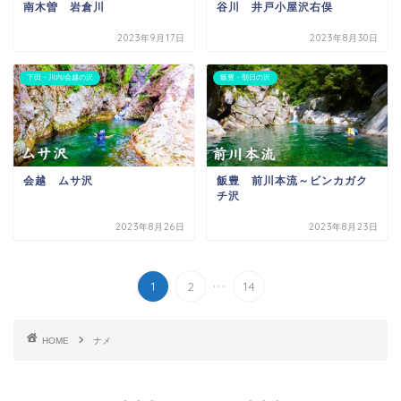
南木曽 岩倉川
谷川 井戸小屋沢右俣
2023年9月17日
2023年8月30日
下田・川内/会越の沢
飯豊・朝日の沢
会越 ムサ沢
飯豊 前川本流～ビンカガク
チ沢
2023年8月26日
2023年8月23日
...
1
2
14
HOME
ナメ