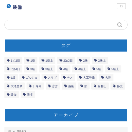
12
装備
タグ
1泊2日
1級
1級上
2泊3日
2級
2級上
3泊4日
3級
3級上
4級
4級上
5級
5級上
6級
ゴルジュ
スラブ
ナメ
人工登攀
大滝
大滝登攀
日帰り
泳ぎ
温泉
熊
百名山
秘境
装備
雪渓
アーカイブ