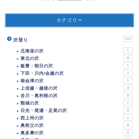
カテゴリー
344
沢登り
北海道の沢
9
東北の沢
20
飯豊・朝日の沢
5
下田・川内/会越の沢
9
南会津の沢
5
上信越・越後の沢
29
谷川・奥利根の沢
39
頸城の沢
2
日光・尾瀬・足尾の沢
22
西上州の沢
9
奥秩父の沢
26
奥多摩の沢
21