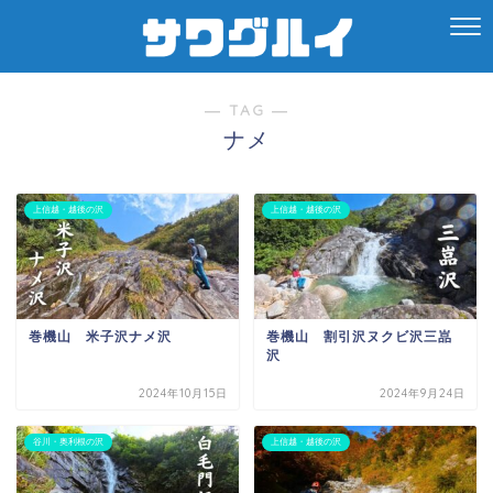
― TAG ―
ナメ
上信越・越後の沢
上信越・越後の沢
巻機山 米子沢ナメ沢
巻機山 割引沢ヌクビ沢三嵓
沢
2024年10月15日
2024年9月24日
谷川・奥利根の沢
上信越・越後の沢