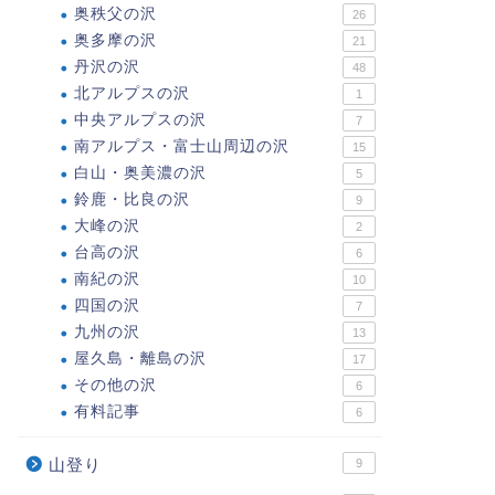
奥秩父の沢
26
奥多摩の沢
21
丹沢の沢
48
北アルプスの沢
1
中央アルプスの沢
7
南アルプス・富士山周辺の沢
15
白山・奥美濃の沢
5
鈴鹿・比良の沢
9
大峰の沢
2
台高の沢
6
南紀の沢
10
四国の沢
7
九州の沢
13
屋久島・離島の沢
17
その他の沢
6
有料記事
6
山登り
9