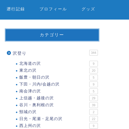
遡行記録
プロフィール
グッズ
カテゴリー
沢登り
344
北海道の沢
9
東北の沢
20
飯豊・朝日の沢
5
下田・川内/会越の沢
9
南会津の沢
5
上信越・越後の沢
29
谷川・奥利根の沢
39
頸城の沢
2
日光・尾瀬・足尾の沢
22
西上州の沢
9