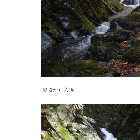
堰堤から入渓！