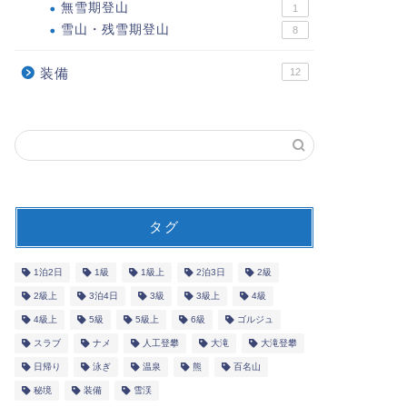
無雪期登山
1
雪山・残雪期登山
8
装備
12
タグ
1泊2日
1級
1級上
2泊3日
2級
2級上
3泊4日
3級
3級上
4級
4級上
5級
5級上
6級
ゴルジュ
スラブ
ナメ
人工登攀
大滝
大滝登攀
日帰り
泳ぎ
温泉
熊
百名山
秘境
装備
雪渓