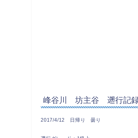
峰谷川 坊主谷 遡行記
2017/4/12 日帰り 曇り