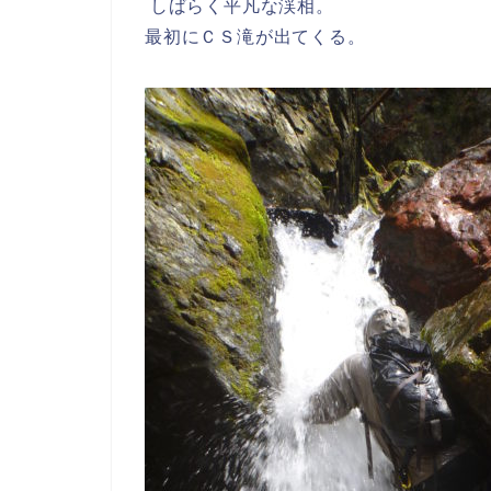
しばらく平凡な渓相。
最初にＣＳ滝が出てくる。