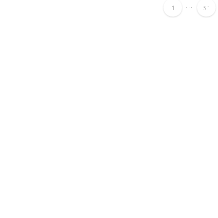
...
1
31