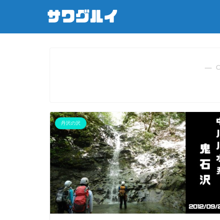
― 
丹沢の沢