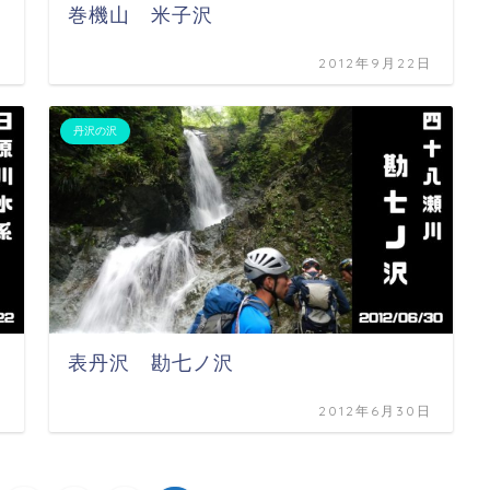
巻機山 米子沢
日
2012年9月22日
丹沢の沢
表丹沢 勘七ノ沢
日
2012年6月30日