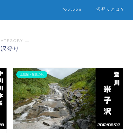
Youtube
沢登りとは？
CATEGORY ―
沢登り
上信越・越後の沢