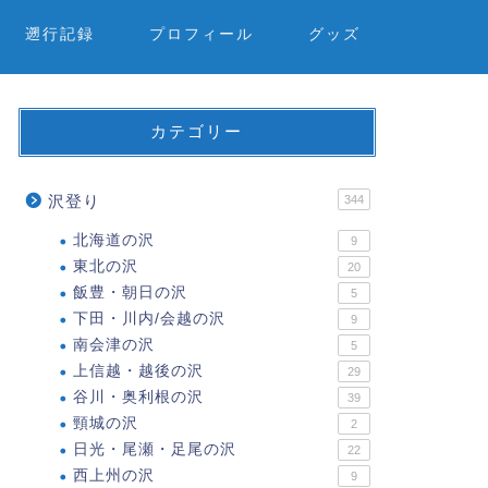
遡行記録
プロフィール
グッズ
カテゴリー
沢登り
344
北海道の沢
9
東北の沢
20
飯豊・朝日の沢
5
下田・川内/会越の沢
9
南会津の沢
5
上信越・越後の沢
29
谷川・奥利根の沢
39
頸城の沢
2
日光・尾瀬・足尾の沢
22
西上州の沢
9