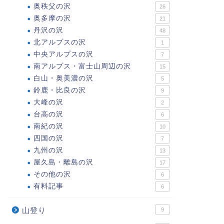
奥秩父の沢
26
奥多摩の沢
21
丹沢の沢
48
北アルプスの沢
1
中央アルプスの沢
7
南アルプス・富士山周辺の沢
15
白山・奥美濃の沢
5
鈴鹿・比良の沢
9
大峰の沢
2
台高の沢
6
南紀の沢
10
四国の沢
7
九州の沢
13
屋久島・離島の沢
17
その他の沢
6
有料記事
6
山登り
9