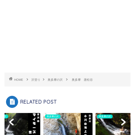
HOME
沢登り
奥多摩の沢
奥多摩 唐松谷
RELATED POST
摩の沢
奥多摩の沢
奥多摩の沢