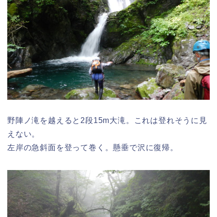
野陣ノ滝を越えると2段15m大滝。これは登れそうに見
えない。
左岸の急斜面を登って巻く。懸垂で沢に復帰。