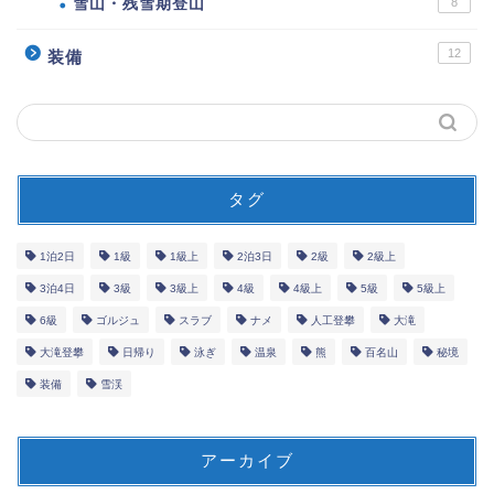
雪山・残雪期登山
8
12
装備
タグ
1泊2日
1級
1級上
2泊3日
2級
2級上
3泊4日
3級
3級上
4級
4級上
5級
5級上
6級
ゴルジュ
スラブ
ナメ
人工登攀
大滝
大滝登攀
日帰り
泳ぎ
温泉
熊
百名山
秘境
装備
雪渓
アーカイブ