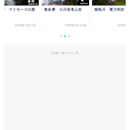
多摩 小川谷滝上谷
南秋川 軍刀利沢
奥多摩 マイモーズ
場
2019年3月24日
2015年8月1日
2015年7
スポンサーリンク