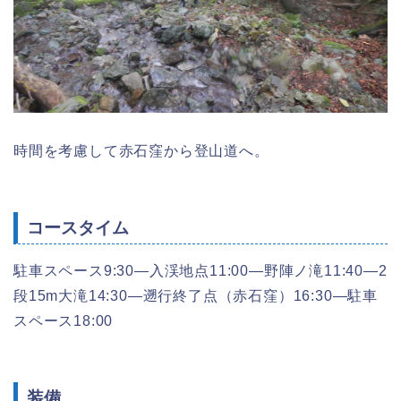
時間を考慮して赤石窪から登山道へ。
コースタイム
駐車スペース9:30―入渓地点11:00―野陣ノ滝11:40―2
段15m大滝14:30―遡行終了点（赤石窪）16:30―駐車
スペース18:00
装備