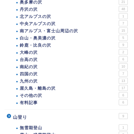
奥多摩の沢
21
丹沢の沢
48
北アルプスの沢
1
中央アルプスの沢
7
南アルプス・富士山周辺の沢
15
白山・奥美濃の沢
5
鈴鹿・比良の沢
9
大峰の沢
2
台高の沢
6
南紀の沢
10
四国の沢
7
九州の沢
13
屋久島・離島の沢
17
その他の沢
6
有料記事
6
9
山登り
無雪期登山
1