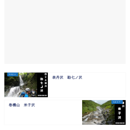
表丹沢 勘七ノ沢
巻機山 米子沢