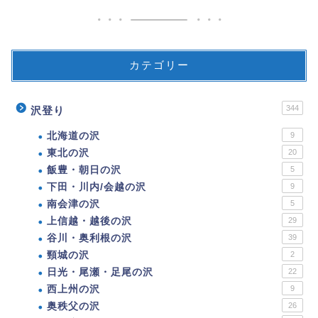
カテゴリー
344
沢登り
北海道の沢
9
東北の沢
20
飯豊・朝日の沢
5
下田・川内/会越の沢
9
南会津の沢
5
上信越・越後の沢
29
谷川・奥利根の沢
39
頸城の沢
2
日光・尾瀬・足尾の沢
22
西上州の沢
9
奥秩父の沢
26