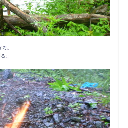
うろ。
する。