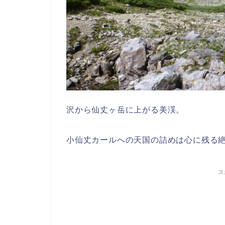
沢から仙丈ヶ岳に上がる美渓。
小仙丈カールへの天国の詰めは心に残る
ス