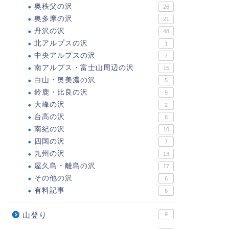
奥秩父の沢
26
奥多摩の沢
21
丹沢の沢
48
北アルプスの沢
1
中央アルプスの沢
7
南アルプス・富士山周辺の沢
15
白山・奥美濃の沢
5
鈴鹿・比良の沢
9
大峰の沢
2
台高の沢
6
南紀の沢
10
四国の沢
7
九州の沢
13
屋久島・離島の沢
17
その他の沢
6
有料記事
6
山登り
9