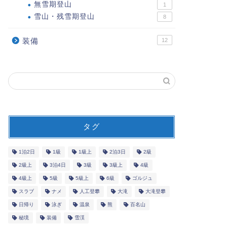
無雪期登山
1
雪山・残雪期登山
8
装備
12
タグ
1泊2日
1級
1級上
2泊3日
2級
2級上
3泊4日
3級
3級上
4級
4級上
5級
5級上
6級
ゴルジュ
スラブ
ナメ
人工登攀
大滝
大滝登攀
日帰り
泳ぎ
温泉
熊
百名山
秘境
装備
雪渓