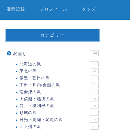
遡行記録
プロフィール
グッズ
カテゴリー
沢登り
344
北海道の沢
9
東北の沢
20
飯豊・朝日の沢
5
下田・川内/会越の沢
9
南会津の沢
5
上信越・越後の沢
29
谷川・奥利根の沢
39
頸城の沢
2
日光・尾瀬・足尾の沢
22
西上州の沢
9