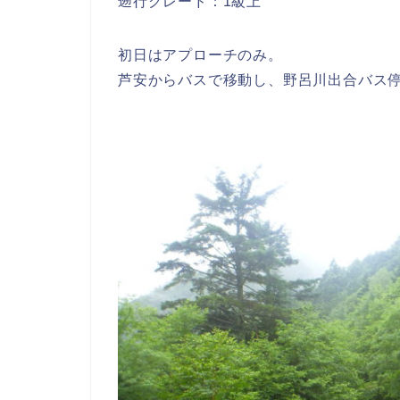
遡行グレード：1級上
初日はアプローチのみ。
芦安からバスで移動し、野呂川出合バス