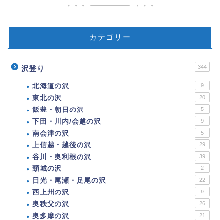
カテゴリー
344
沢登り
北海道の沢
9
東北の沢
20
飯豊・朝日の沢
5
下田・川内/会越の沢
9
南会津の沢
5
上信越・越後の沢
29
谷川・奥利根の沢
39
頸城の沢
2
日光・尾瀬・足尾の沢
22
西上州の沢
9
奥秩父の沢
26
奥多摩の沢
21