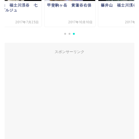
井山 福士川渓谷 七
甲斐駒ヶ岳 黄蓮谷右俣
篠井山 福士川渓谷
釜ゴルジュ
2017年7月23日
2017年10月10日
2017年
スポンサーリンク