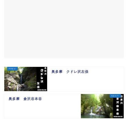
奥多摩 クドレ沢左俣
奥多摩 倉沢谷本谷