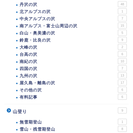
丹沢の沢
48
北アルプスの沢
1
中央アルプスの沢
7
南アルプス・富士山周辺の沢
15
白山・奥美濃の沢
5
鈴鹿・比良の沢
9
大峰の沢
2
台高の沢
6
南紀の沢
10
四国の沢
7
九州の沢
13
屋久島・離島の沢
17
その他の沢
6
有料記事
6
9
山登り
無雪期登山
1
雪山・残雪期登山
8