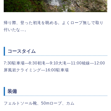
帰り際、登った初滝を眺める。よくロープ無しで取り
付いたな…。
コースタイム
7:30駐車場―8:30初滝―9:10大滝―11:00稜線―12:00
屏風岩クライミング―16:00駐車場
装備
フェルトソール靴、50mロープ、カム