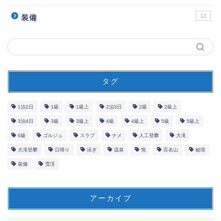
12
装備
タグ
1泊2日
1級
1級上
2泊3日
2級
2級上
3泊4日
3級
3級上
4級
4級上
5級
5級上
6級
ゴルジュ
スラブ
ナメ
人工登攀
大滝
大滝登攀
日帰り
泳ぎ
温泉
熊
百名山
秘境
装備
雪渓
アーカイブ