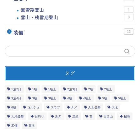
無雪期登山
1
雪山・残雪期登山
8
12
装備
タグ
1泊2日
1級
1級上
2泊3日
2級
2級上
3泊4日
3級
3級上
4級
4級上
5級
5級上
6級
ゴルジュ
スラブ
ナメ
人工登攀
大滝
大滝登攀
日帰り
泳ぎ
温泉
熊
百名山
秘境
装備
雪渓