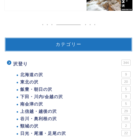
カテゴリー
344
沢登り
北海道の沢
9
東北の沢
20
飯豊・朝日の沢
5
下田・川内/会越の沢
9
南会津の沢
5
上信越・越後の沢
29
谷川・奥利根の沢
39
頸城の沢
2
日光・尾瀬・足尾の沢
22