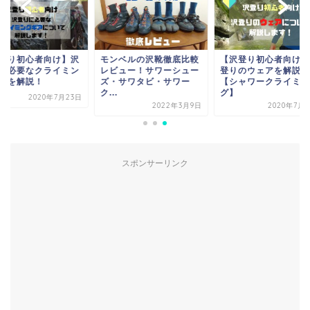
ンベルの沢靴徹底比較
【沢登り初心者向け】沢
【沢登り初心者向け
ビュー！サワーシュー
登りのウェアを解説！
登りに必要なクライ
・サワタビ・サワー
【シャワークライミン
グギアを解説！
.
グ】
2020年7月
2022年3月9日
2020年7月29日
スポンサーリンク