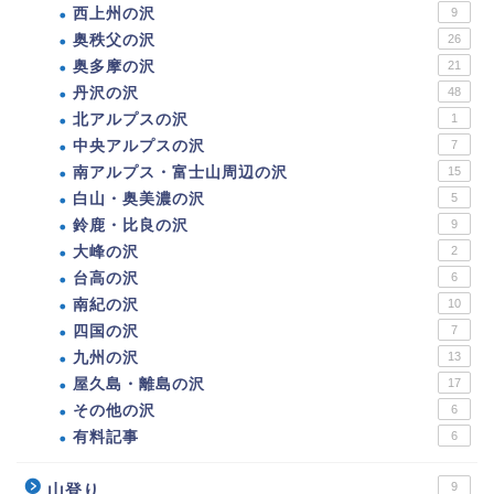
西上州の沢
9
奥秩父の沢
26
奥多摩の沢
21
丹沢の沢
48
北アルプスの沢
1
中央アルプスの沢
7
南アルプス・富士山周辺の沢
15
白山・奥美濃の沢
5
鈴鹿・比良の沢
9
大峰の沢
2
台高の沢
6
南紀の沢
10
四国の沢
7
九州の沢
13
屋久島・離島の沢
17
その他の沢
6
有料記事
6
9
山登り