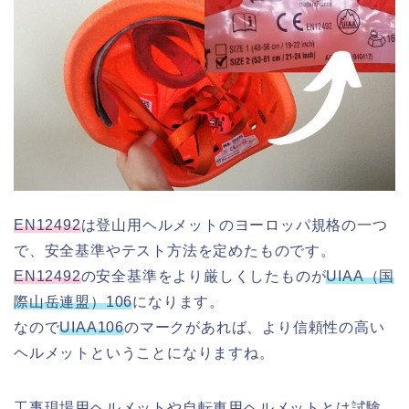
EN12492
は登山用ヘルメットのヨーロッパ規格の一つ
で、安全基準やテスト方法を定めたものです。
EN12492
の安全基準をより厳しくしたものが
UIAA（国
際山岳連盟）106
になります。
なので
UIAA106
のマークがあれば、より信頼性の高い
ヘルメットということになりますね。
工事現場用ヘルメットや自転車用ヘルメットとは試験