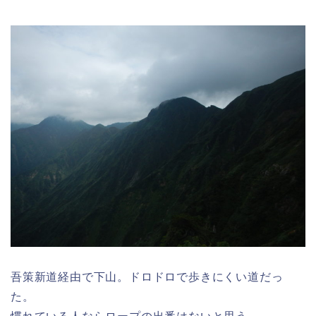
吾策新道経由で下山。ドロドロで歩きにくい道だっ
た。