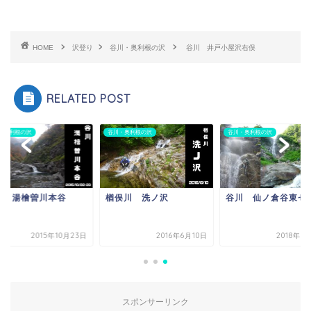
HOME
沢登り
谷川・奥利根の沢
谷川 井戸小屋沢右俣
RELATED POST
・奥利根の沢
谷川・奥利根の沢
谷川・奥利根の沢
川 湯檜曽川本谷
楢俣川 洗ノ沢
谷川 仙ノ倉谷東ゼ
2015年10月23日
2016年6月10日
2018年7
スポンサーリンク