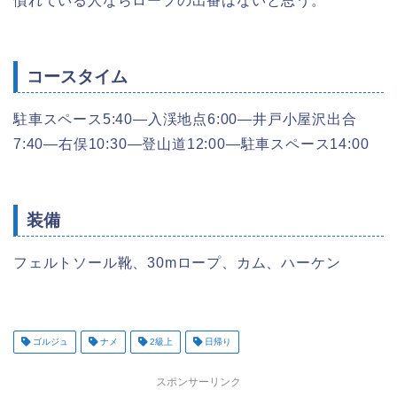
慣れている人ならロープの出番はないと思う。
コースタイム
駐車スペース5:40―入渓地点6:00―井戸小屋沢出合
7:40―右俣10:30―登山道12:00―駐車スペース14:00
装備
フェルトソール靴、30mロープ、カム、ハーケン
ゴルジュ
ナメ
2級上
日帰り
スポンサーリンク