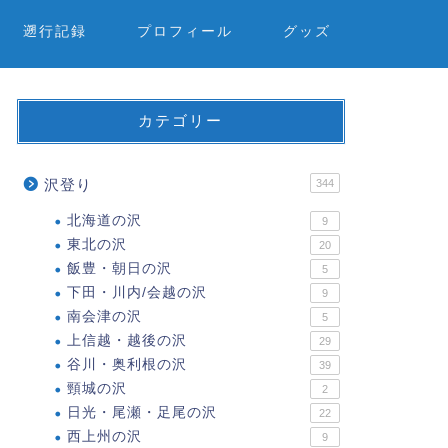
遡行記録
プロフィール
グッズ
カテゴリー
沢登り
344
北海道の沢
9
東北の沢
20
飯豊・朝日の沢
5
下田・川内/会越の沢
9
南会津の沢
5
上信越・越後の沢
29
谷川・奥利根の沢
39
頸城の沢
2
日光・尾瀬・足尾の沢
22
西上州の沢
9