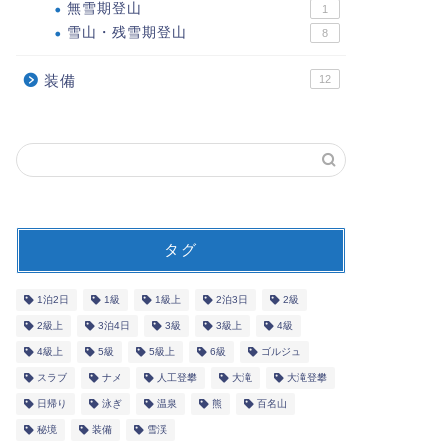
無雪期登山
1
雪山・残雪期登山
8
装備
12
タグ
1泊2日
1級
1級上
2泊3日
2級
2級上
3泊4日
3級
3級上
4級
4級上
5級
5級上
6級
ゴルジュ
スラブ
ナメ
人工登攀
大滝
大滝登攀
日帰り
泳ぎ
温泉
熊
百名山
秘境
装備
雪渓