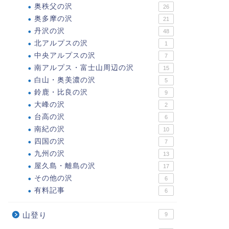
奥秩父の沢
26
奥多摩の沢
21
丹沢の沢
48
北アルプスの沢
1
中央アルプスの沢
7
南アルプス・富士山周辺の沢
15
白山・奥美濃の沢
5
鈴鹿・比良の沢
9
大峰の沢
2
台高の沢
6
南紀の沢
10
四国の沢
7
九州の沢
13
屋久島・離島の沢
17
その他の沢
6
有料記事
6
山登り
9