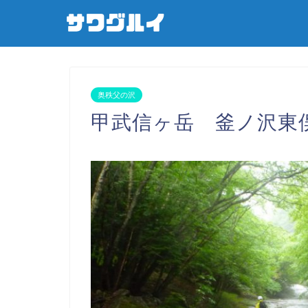
奥秩父の沢
甲武信ヶ岳 釜ノ沢東