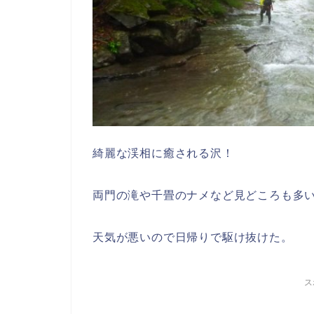
綺麗な渓相に癒される沢！
両門の滝や千畳のナメなど見どころも多
天気が悪いので日帰りで駆け抜けた。
ス