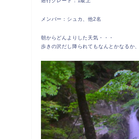
遡行グレード：1級上
メンバー：シュカ、他2名
朝からどんよりした天気・・・
歩きの沢だし降られてもなんとかなるか