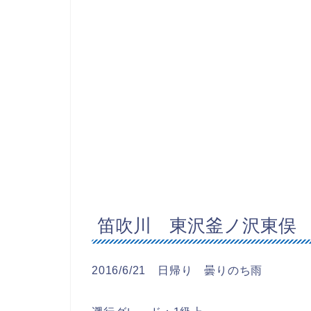
笛吹川 東沢釜ノ沢東俣
2016/6/21 日帰り 曇りのち雨