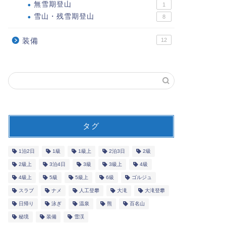
無雪期登山
1
雪山・残雪期登山
8
装備
12
タグ
1泊2日
1級
1級上
2泊3日
2級
2級上
3泊4日
3級
3級上
4級
4級上
5級
5級上
6級
ゴルジュ
スラブ
ナメ
人工登攀
大滝
大滝登攀
日帰り
泳ぎ
温泉
熊
百名山
秘境
装備
雪渓