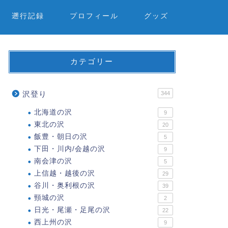
遡行記録
プロフィール
グッズ
カテゴリー
沢登り
344
北海道の沢
9
東北の沢
20
飯豊・朝日の沢
5
下田・川内/会越の沢
9
南会津の沢
5
上信越・越後の沢
29
谷川・奥利根の沢
39
頸城の沢
2
日光・尾瀬・足尾の沢
22
西上州の沢
9