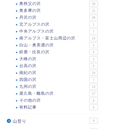
奥秩父の沢
26
奥多摩の沢
21
丹沢の沢
48
北アルプスの沢
1
中央アルプスの沢
7
南アルプス・富士山周辺の沢
15
白山・奥美濃の沢
5
鈴鹿・比良の沢
9
大峰の沢
2
台高の沢
6
南紀の沢
10
四国の沢
7
九州の沢
13
屋久島・離島の沢
17
その他の沢
6
有料記事
6
山登り
9