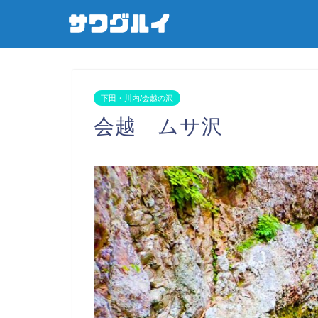
下田・川内/会越の沢
会越 ムサ沢