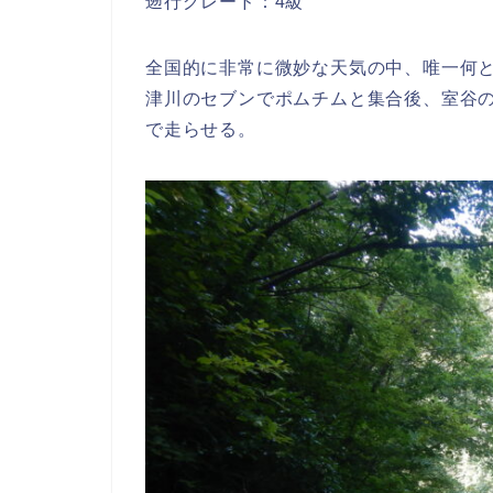
遡行グレード：4級
全国的に非常に微妙な天気の中、唯一何
津川のセブンでポムチムと集合後、室谷
で走らせる。