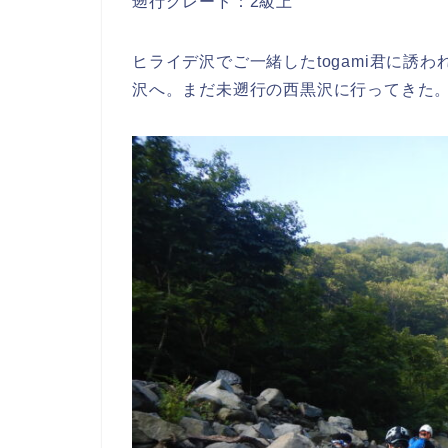
遡行グレード：2級上
ヒライデ沢でご一緒したtogami君に誘われ
沢へ。まだ未遡行の西黒沢に行ってきた