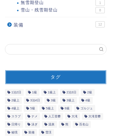
無雪期登山
1
雪山・残雪期登山
8
装備
12
タグ
1泊2日
1級
1級上
2泊3日
2級
2級上
3泊4日
3級
3級上
4級
4級上
5級
5級上
6級
ゴルジュ
スラブ
ナメ
人工登攀
大滝
大滝登攀
日帰り
泳ぎ
温泉
熊
百名山
秘境
装備
雪渓