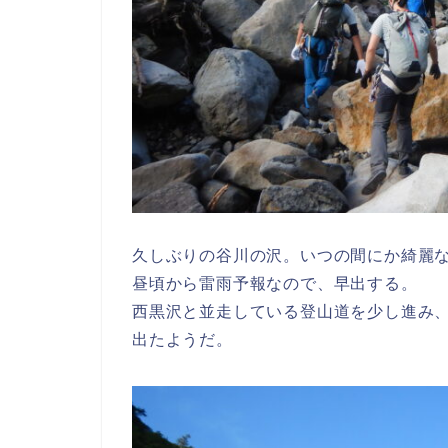
久しぶりの谷川の沢。いつの間にか綺麗
昼頃から雷雨予報なので、早出する。
西黒沢と並走している登山道を少し進み
出たようだ。