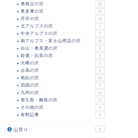
奥秩父の沢
26
奥多摩の沢
21
丹沢の沢
48
北アルプスの沢
1
中央アルプスの沢
7
南アルプス・富士山周辺の沢
15
白山・奥美濃の沢
5
鈴鹿・比良の沢
9
大峰の沢
2
台高の沢
6
南紀の沢
10
四国の沢
7
九州の沢
13
屋久島・離島の沢
17
その他の沢
6
有料記事
6
山登り
9