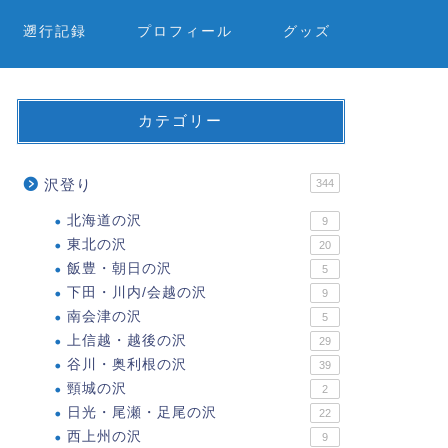
遡行記録
プロフィール
グッズ
カテゴリー
沢登り
344
北海道の沢
9
東北の沢
20
飯豊・朝日の沢
5
下田・川内/会越の沢
9
南会津の沢
5
上信越・越後の沢
29
谷川・奥利根の沢
39
頸城の沢
2
日光・尾瀬・足尾の沢
22
西上州の沢
9