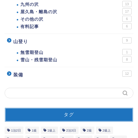
九州の沢
13
屋久島・離島の沢
17
その他の沢
6
有料記事
6
9
山登り
無雪期登山
1
雪山・残雪期登山
8
12
装備
タグ
1泊2日
1級
1級上
2泊3日
2級
2級上