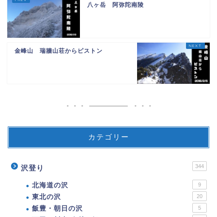
八ヶ岳 阿弥陀南陵
金峰山 瑞牆山荘からピストン
カテゴリー
344
沢登り
北海道の沢
9
東北の沢
20
飯豊・朝日の沢
5