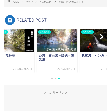
HOME
沢登り
その他の沢
房総 滝ノ沢ゴルジュ
RELATED POST
他の沢
その他の沢
その他の沢
城 竜神峡
台湾 雪白溪～詭峡～三
奥三河 ハンガレ沢
光溪
2016年2月22日
2023年5月2日
2018年
スポンサーリンク