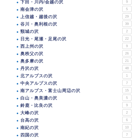
下田・川内/会越の沢
9
南会津の沢
5
上信越・越後の沢
29
谷川・奥利根の沢
39
頸城の沢
2
日光・尾瀬・足尾の沢
22
西上州の沢
9
奥秩父の沢
26
奥多摩の沢
21
丹沢の沢
48
北アルプスの沢
1
中央アルプスの沢
7
南アルプス・富士山周辺の沢
15
白山・奥美濃の沢
5
鈴鹿・比良の沢
9
大峰の沢
2
台高の沢
6
南紀の沢
10
四国の沢
7