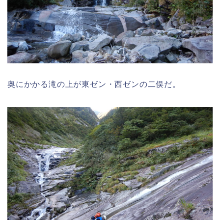
奥にかかる滝の上が東ゼン・西ゼンの二俣だ。