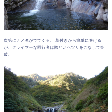
次第にナメ滝がでてくる。 草付きから簡単に巻ける
が、クライマーな同行者は際どいヘツリをこなして突
破。