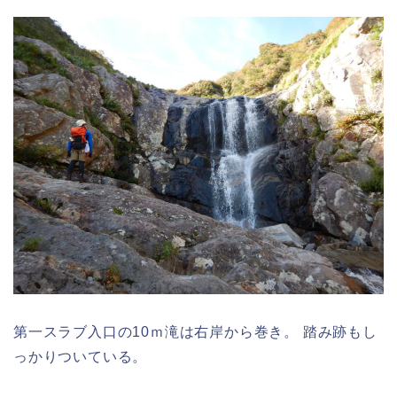
第一スラブ入口の10ｍ滝は右岸から巻き。 踏み跡もし
っかりついている。