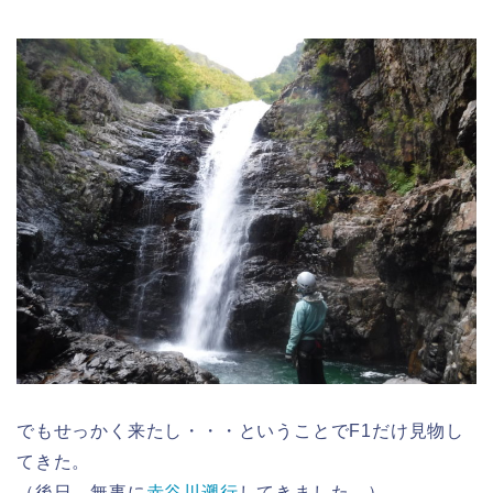
でもせっかく来たし・・・ということでF1だけ見物し
てきた。
（後日、無事に
赤谷川遡行
してきました。）