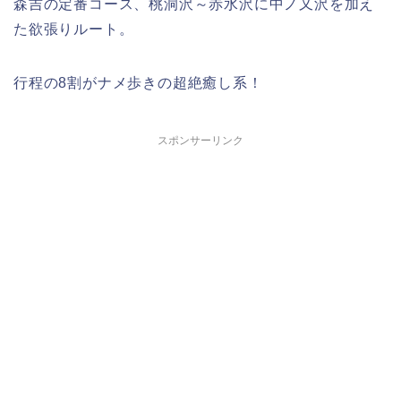
森吉の定番コース、桃洞沢～赤水沢に中ノ又沢を加え
た欲張りルート。
行程の8割がナメ歩きの超絶癒し系！
スポンサーリンク