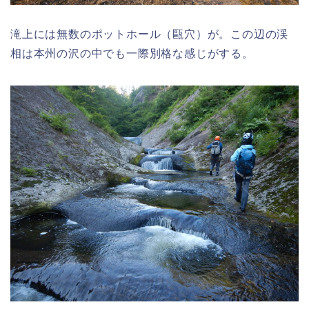
滝上には無数のポットホール（甌穴）が。この辺の渓
相は本州の沢の中でも一際別格な感じがする。