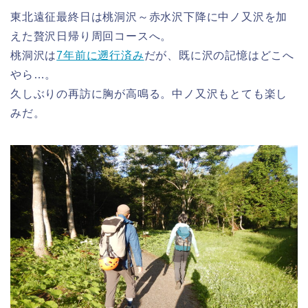
東北遠征最終日は桃洞沢～赤水沢下降に中ノ又沢を加
えた贅沢日帰り周回コースへ。
桃洞沢は
7年前に遡行済み
だが、既に沢の記憶はどこへ
やら…。
久しぶりの再訪に胸が高鳴る。中ノ又沢もとても楽し
みだ。