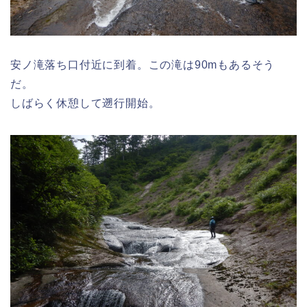
安ノ滝落ち口付近に到着。この滝は90mもあるそう
だ。
しばらく休憩して遡行開始。