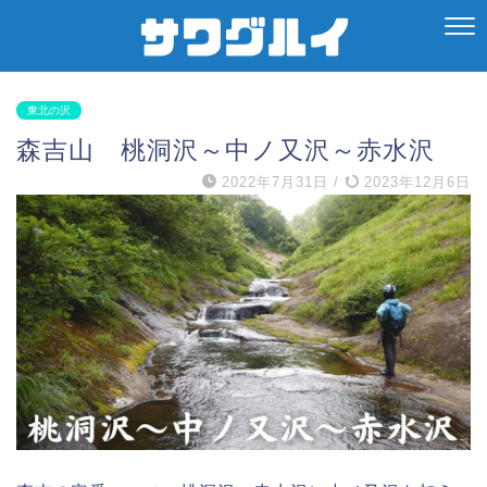
東北の沢
森吉山 桃洞沢～中ノ又沢～赤水沢
2022年7月31日
/
2023年12月6日