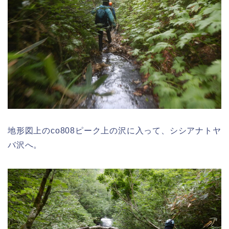
地形図上のco808ピーク上の沢に入って、シシアナトヤ
バ沢へ。